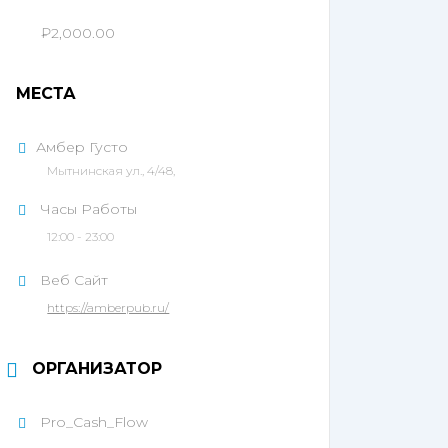
₽2,000.00
МЕСТА
Амбер Густо
Мытнинская ул., 4/48,
Часы Работы
12:00 - 23:00
Веб Сайт
https://amberpub.ru/
ОРГАНИЗАТОР
Pro_Cash_Flow