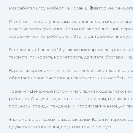
Разработал игру Роберт Кийосаки,
📚автор книги «Бог
И сейчас нам доступна самая кардинальная модификация 
классического тренинга. Логичный эволюционный перех
современных потребностей. Это плод трёхмесячных уси
В тренинг добавлено 16 уникальных карточек профессий
таксиста, психолога, косметолога, депутата, блогера и е
Карточки эргономичны и выполнены из эко-пластика. Их 
обретает новые очертания, исключительные особеннос
Тренинг «Денежный поток» – наглядная модель того, как
работать. Она учит видеть возможности, там, где их нет
процессы, тренды, тенденции. Игро-практика мощно пр
Знакомство с людьми, разделяющими Ваши интересы, да
дружеские отношения, ведь нам точно по-пути.