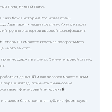
атый Папа, Бедный Папа».
Cash flow в истории! Это новая грань
од. Адаптация к нашим реалиям. Актуализация
лий группы экспертов высокой квалификации!
! Теперь Вы сможете играть за программиста,
ще много за кого..
приятно держать в руках. С ними, игровой статус,
ти!
 работают деньги,💵 и как человек может с ними
 на первый взгляд, понимать финансовые
окачивает финансовый интеллект🧠.
 и в целом благоприятная публика, формируют