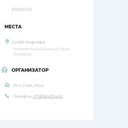
₽2,500.00
МЕСТА
Штаб Квартира
большая Конюшенная д.5, Санкт-
Петербург
ОРГАНИЗАТОР
Pro_Cash_Flow
Телефон
+79818403440