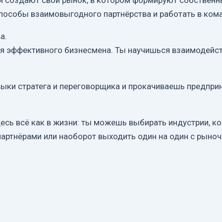
оки создают свой рынок, в котором формируют собствен
 способы взаимовыгодного партнёрства и работать в ком
а.
ия эффективного бизнесмена. Ты научишься взаимодейс
авыки стратега и переговорщика и прокачиваешь предп
есь всё как в жизни: ты можешь выбирать индустрии, к
 партнёрами или наоборот выходить один на один с рыно