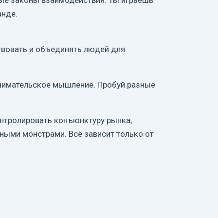
ные законы взаимодействия. Ты играешь
анде.
твовать и объединять людей для
ринимательское мышление. Пробуй разные
онтролировать конъюнктуру рынка,
чными монстрами. Всё зависит только от